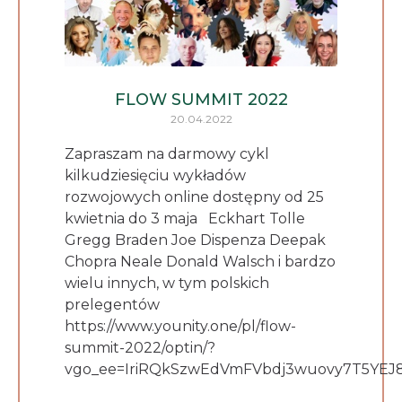
FLOW SUMMIT 2022
20.04.2022
Zapraszam na darmowy cykl
kilkudziesięciu wykładów
rozwojowych online dostępny od 25
kwietnia do 3 maja Eckhart Tolle
Gregg Braden Joe Dispenza Deepak
Chopra Neale Donald Walsch i bardzo
wielu innych, w tym polskich
prelegentów
https://www.younity.one/pl/flow-
summit-2022/optin/?
vgo_ee=IriRQkSzwEdVmFVbdj3wuovy7T5YEJ