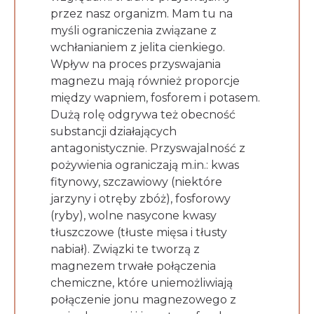
przez nasz organizm. Mam tu na
myśli ograniczenia związane z
wchłanianiem z jelita cienkiego.
Wpływ na proces przyswajania
magnezu mają również proporcje
między wapniem, fosforem i potasem.
Dużą rolę odgrywa też obecność
substancji działających
antagonistycznie. Przyswajalność z
pożywienia ograniczają m.in.: kwas
fitynowy, szczawiowy (niektóre
jarzyny i otręby zbóż), fosforowy
(ryby), wolne nasycone kwasy
tłuszczowe (tłuste mięsa i tłusty
nabiał). Związki te tworzą z
magnezem trwałe połączenia
chemiczne, które uniemożliwiają
połączenie jonu magnezowego z