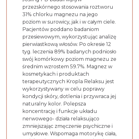
przezskórnego stosowania roztworu
31% chlorku magnezu na jego
poziom w surowicy, jak i w całym ciele.
Pacjentów poddano badaniom
przesiewowym, wykorzystując analizę
pierwiastkową włosów. Po okresie 12
tyg. leczenia 89% badanych podniosło
swój komórkowy poziom magnezu ze
średnim wzrostem 59.7%. Magnez w
kosmetykach i produktach
terapeutycznych Kropla Relaksu jest
wykorzystywany w celu poprawy
kondycji skóry, dotlenia i przywraca jej
naturalny kolor. Polepsza
koncentrację i funkcje układu
nerwowego- działa relaksująco
zmniejszając zmęczenie psychiczne i
umysłowe. Wspomaga motorykę ciała,