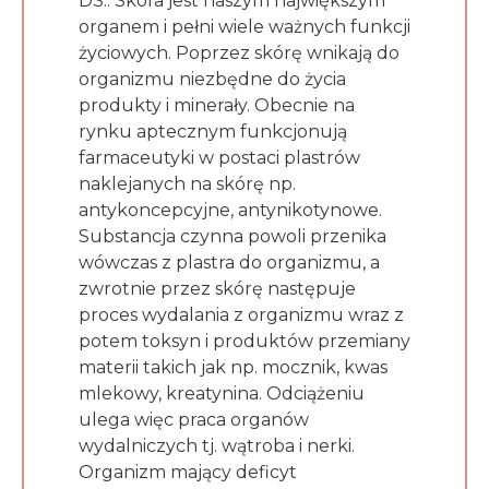
DS.: Skóra jest naszym największym
organem i pełni wiele ważnych funkcji
życiowych. Poprzez skórę wnikają do
organizmu niezbędne do życia
produkty i minerały. Obecnie na
rynku aptecznym funkcjonują
farmaceutyki w postaci plastrów
naklejanych na skórę np.
antykoncepcyjne, antynikotynowe.
Substancja czynna powoli przenika
wówczas z plastra do organizmu, a
zwrotnie przez skórę następuje
proces wydalania z organizmu wraz z
potem toksyn i produktów przemiany
materii takich jak np. mocznik, kwas
mlekowy, kreatynina. Odciążeniu
ulega więc praca organów
wydalniczych tj. wątroba i nerki.
Organizm mający deficyt