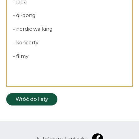
- joga
- qi-qong
- nordic walking
- koncerty
- filmy
Wróć do listy
Jesteśmy na facebooku